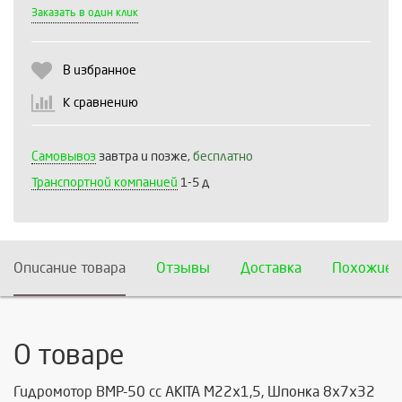
Выберите количество:
Заказать в один клик
В избранное
Продолжить
Отмена
К сравнению
Самовывоз
завтра и позже,
бесплатно
Транспортной компанией
1-5 д
Описание товара
Отзывы
Доставка
Похожие 
О товаре
Гидромотор BMP-50 сс AKITA М22х1,5, Шпонка 8х7х32