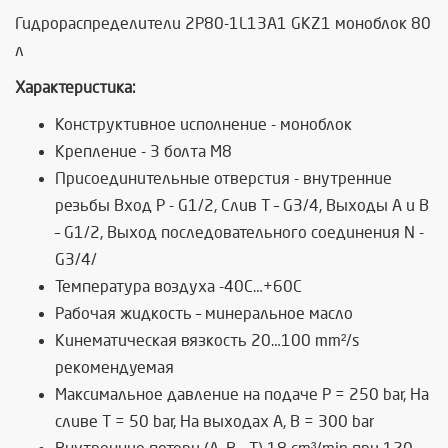
Гидрoраспределители 2Р80-1L13А1 GKZ1 моноблок 80
л
Характеристика:
Конструктивное исполнение - моноблок
Крепление - 3 болта М8
Присоединительные отверстия - внутренние
резьбы Вход Р - G1/2, Слив Т – G3/4, Выходы А и В
– G1/2, Выход последовательного соединения N -
G3/4/
Температура воздуха -40C…+60C
Рабочая жидкость – минеральное масло
Кинематическая вязкость 20…100 mm²/s
рекомендуемая
Максимальное давление на подаче P = 250 bar, На
сливе T = 50 bar, На выходах A, B = 300 bar