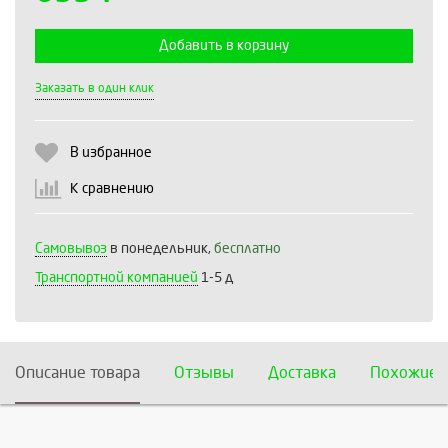
Добавить в корзину
Выберите количество:
Заказать в один клик
В избранное
Продолжить
Отмена
К сравнению
Самовывоз
в понедельник,
бесплатно
Транспортной компанией
1-5 д
Описание товара
Отзывы
Доставка
Похожие 