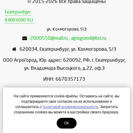
© 2015-2026 Все права защищены
Екатеринбург
8 800 6000 311
ул. Колмогорова, 5\3
2000550@mail.ru , agrogorod@list.ru
620034
,
Екатеринбург
,
ул. Колмогорова, 5/3
ООО АгроГород, Юр. адрес: 620092, РФ, г. Екатеринбург,
ул. Владимира Высоцкого, д.22, оф.3
ИНН: 6670357173
КПП: 667001001
На сайте применяются cookie-файлы. Оставаясь на сайте, вы
ОГРН: 1156658086166
подтверждаете свое согласие на их использование и
соглашаетесь с
политикой конфиденциальности
. Запретить
Режим работы: с 9:00 до 18:00
сохранение cookies вы можете в настройках своего браузера.
OK
Создание сайта
— ЛегионА