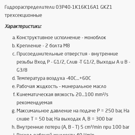
Гидрoраспределители 03Р40-1К16К16А1 GKZ1
трехсекционные
Характеристики:
Конструктивное исполнение - моноблок
Крепление - 2 болта М8
Присоединительные отверстия - внутренние
резьбы Вход Р - G1/2, Слив -Т G1/2, Выходы А и В -
G3/8
Температура воздуха -40C…+60C
Рабочая жидкость – минеральное масло
Кинематическая вязкость 20…100 mm²/s
рекомендуемая
Максимальное давление на подаче P = 250 bar, На
сливе T = 50 bar, На выходах A, B = 300 bar
Внутренние потери (А, В – Т) 5 cm³/min при 100 bar