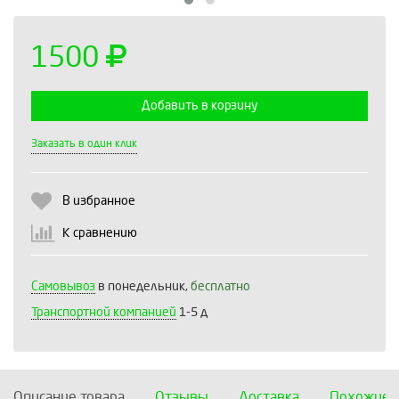
1500
Добавить в корзину
Выберите количество:
Заказать в один клик
В избранное
Продолжить
Отмена
К сравнению
Самовывоз
в понедельник,
бесплатно
Транспортной компанией
1-5 д
Описание товара
Отзывы
Доставка
Похожие 