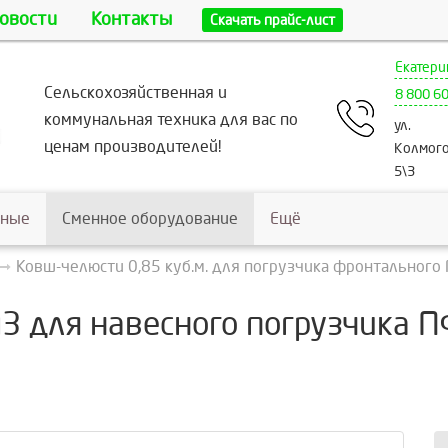
овости
Контакты
Скачать прайс-лист
Екатери
Сельскохозяйственная и
8 800 6
коммунальная техника для вас по
ул.
ценам производителей!
Колмого
5\3
ьные
Сменное оборудование
Ещё
Ковш-челюсти 0,85 куб.м. для погрузчика фронтального
3 для навесного погрузчика 