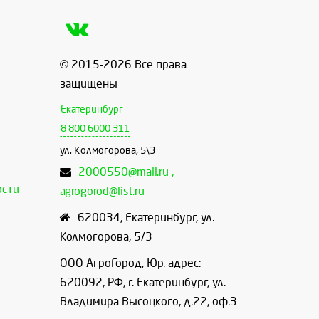
© 2015-2026 Все права
защищены
Екатеринбург
8 800 6000 311
ул. Колмогорова, 5\3
2000550@mail.ru ,
ости
agrogorod@list.ru
620034
,
Екатеринбург
,
ул.
Колмогорова, 5/3
ООО АгроГород, Юр. адрес:
620092, РФ, г. Екатеринбург, ул.
Владимира Высоцкого, д.22, оф.3