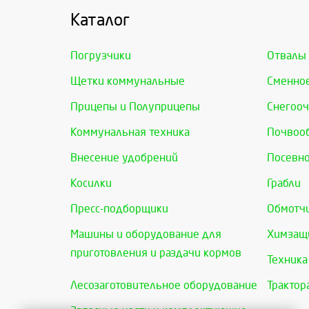
Каталог
Погрузчики
Отвалы
Щетки коммунальные
Сменно
Прицепы и Полуприцепы
Снегооч
Коммунальная техника
Почвоо
Внесение удобрений
Посевно
Косилки
Грабли
Пресс-подборщики
Обмотчи
Машины и оборудование для
Химзащи
приготовления и раздачи кормов
Техника
Лесозаготовительное оборудование
Трактор