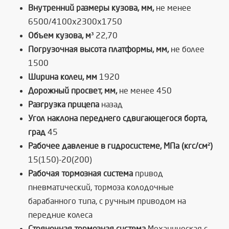
Внутренний размеры кузова, мм,
не менее
6500/4100x2300x1750
Объем кузова, м³
22,70
Погрузочная высота платформы, мм,
не более
1500
Ширина колеи, мм
1920
Дорожный просвет, мм,
не менее 450
Разгрузка прицепа
назад
Угол наклона переднего сдвигающегося борта,
град
45
Рабочее давление в гидросистеме, МПа (кгс/см²)
15(150)-20(200)
Рабочая тормозная система
привод
пневматический, тормоза колодочные
барабанного типа, с ручным приводом на
передние колеса
Стояночная тормозная система
Механическая с