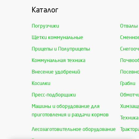
Каталог
Погрузчики
Отвалы
Щетки коммунальные
Сменно
Прицепы и Полуприцепы
Снегооч
Коммунальная техника
Почвоо
Внесение удобрений
Посевно
Косилки
Грабли
Пресс-подборщики
Обмотчи
Машины и оборудование для
Химзащи
приготовления и раздачи кормов
Техника
Лесозаготовительное оборудование
Трактор