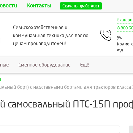
овости
Контакты
Скачать прайс-лист
Екатери
Сельскохозяйственная и
8 800 6
коммунальная техника для вас по
ул.
ценам производителей!
Колмого
5\3
ьные
Сменное оборудование
Ещё
ы
ьный борт) с надставными бортами для тракторов класса 3-
й самосвальный ПТС-15П про