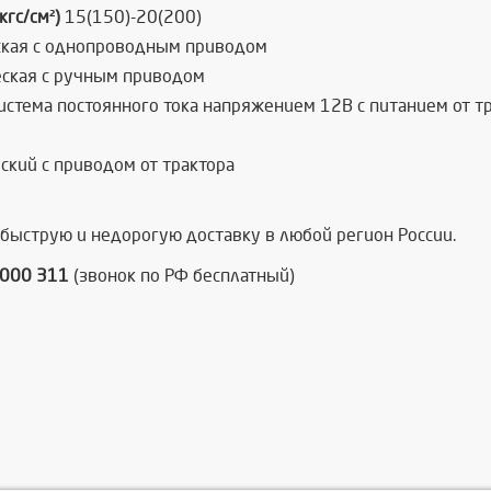
кгс/см²)
15(150)-20(200)
кая с однопроводным приводом
ская с ручным приводом
стема постоянного тока напряжением 12В с питанием от т
кий с приводом от трактора
 быструю и недорогую доставку в любой регион России.
6000 311
(звонок по РФ бесплатный)