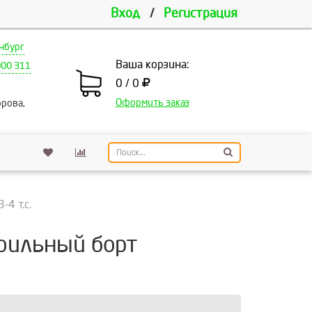
Вход
/
Регистрация
нбург
Ваша корзина:
000 311
0 / 0
Оформить заказ
рова,
4 т.с.
фильный борт