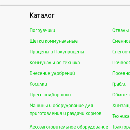
Каталог
Погрузчики
Отвалы
Щетки коммунальные
Сменно
Прицепы и Полуприцепы
Снегооч
Коммунальная техника
Почвоо
Внесение удобрений
Посевно
Косилки
Грабли
Пресс-подборщики
Обмотчи
Машины и оборудование для
Химзащи
приготовления и раздачи кормов
Техника
Лесозаготовительное оборудование
Трактор