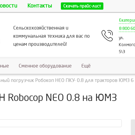
овости
Контакты
Скачать прайс-лист
Екатери
Сельскохозяйственная и
8 800 6
коммунальная техника для вас по
ул.
ценам производителей!
Колмого
5\3
ьные
Сменное оборудование
Ещё
ный погрузчик Робокоп НЕО ПКУ- 0.8 для тракторов ЮМЗ 6
Н Robocop NEO 0.8 на ЮМЗ