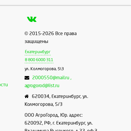
© 2015-2026 Все права
защищены
Екатеринбург
8 800 6000 311
ул. Колмогорова, 5\3
2000550@mail.ru ,
ости
agrogorod@list.ru
620034
,
Екатеринбург
,
ул.
Колмогорова, 5/3
ООО АгроГород, Юр. адрес:
620092, РФ, г. Екатеринбург, ул.
Владимира Высоцкого, д.22, оф.3