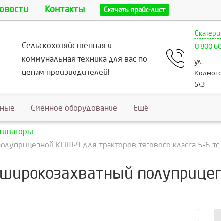
овости
Контакты
Скачать прайс-лист
Екатери
Сельскохозяйственная и
8 800 6
коммунальная техника для вас по
ул.
ценам производителей!
Колмого
5\3
ьные
Сменное оборудование
Ещё
тиваторы
олуприцепной КПШ-9 для тракторов тягового класса 5-6 тс
з широкозахватный полуприце