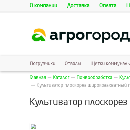
О компании
Доставка
Оплата
Н
Погрузчики
Отвалы
Щетки коммунал
Главная
Каталог
Почвообработка
Куль
Культиватор плоскорез широкозахватный п
Культиватор плоскоре