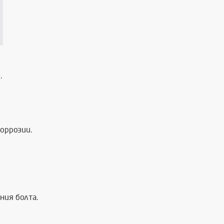
.
оррозии.
ния болта.