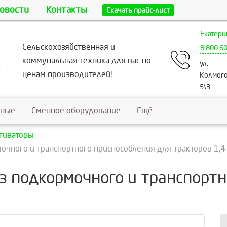
овости
Контакты
Скачать прайс-лист
Екатери
Сельскохозяйственная и
8 800 6
коммунальная техника для вас по
ул.
ценам производителей!
Колмого
5\3
ьные
Сменное оборудование
Ещё
тиваторы
очного и транспортного приспособления для тракторов 1,4 
ез подкормочного и транспорт