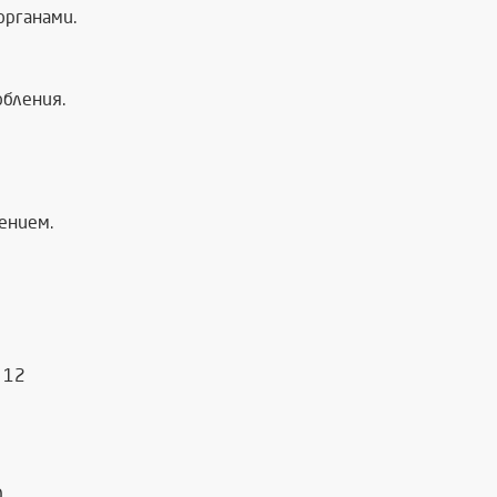
органами.
обления.
ением.
 12
0