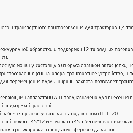
ого и транспортного приспособления для тракторов 1,4 тяг
еждурядной обработки и подкормки 12-ти рядных посевов 
 см.
весную машину, состоящую из бруса с замком автосцепки, н
приспособления (сница, опора, транспортное устройство) и
 для перемещения вдоль ширины захвата, позволяет трансп
.
севающими аппаратами АТП предназначено для внесения 
й подкормкой растений.
й рабочих органов установлены подшипники ШСП-20.
льной полосы 45*12 мм. марки ст.45, обеспечивает высокую
чатую регулировку и шину атмосферного давления.