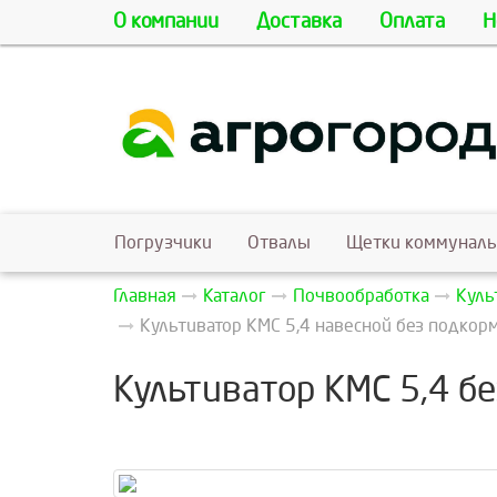
О компании
Доставка
Оплата
Н
Погрузчики
Отвалы
Щетки коммунал
Главная
Каталог
Почвообработка
Куль
Культиватор КМС 5,4 навесной без подкорм
Культиватор КМС 5,4 б