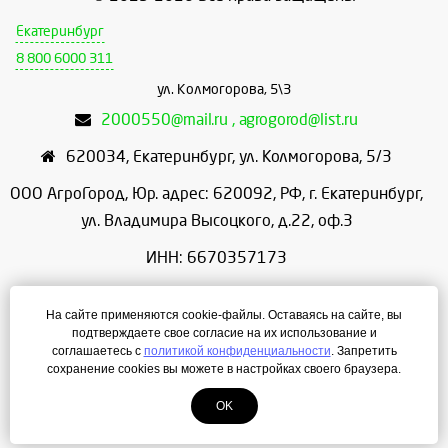
Екатеринбург
8 800 6000 311
ул. Колмогорова, 5\3
2000550@mail.ru , agrogorod@list.ru
620034
,
Екатеринбург
,
ул. Колмогорова, 5/3
ООО АгроГород, Юр. адрес: 620092, РФ, г. Екатеринбург,
ул. Владимира Высоцкого, д.22, оф.3
ИНН: 6670357173
КПП: 667001001
На сайте применяются cookie-файлы. Оставаясь на сайте, вы
ОГРН: 1156658086166
подтверждаете свое согласие на их использование и
соглашаетесь с
политикой конфиденциальности
. Запретить
Режим работы: с 9:00 до 18:00
сохранение cookies вы можете в настройках своего браузера.
OK
Создание сайта
— ЛегионА