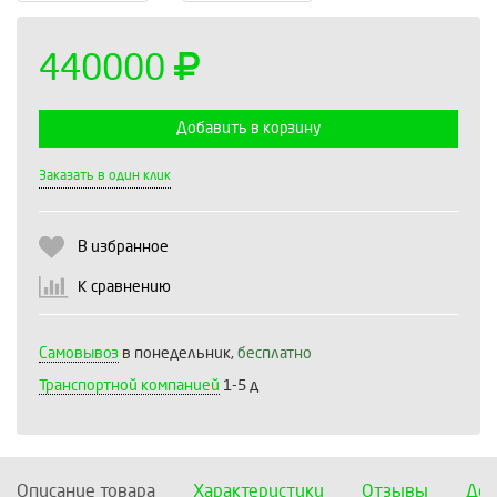
440000
Добавить в корзину
Выберите количество:
Заказать в один клик
В избранное
Продолжить
Отмена
К сравнению
Самовывоз
в понедельник,
бесплатно
Транспортной компанией
1-5 д
Описание товара
Характеристики
Отзывы
Дос