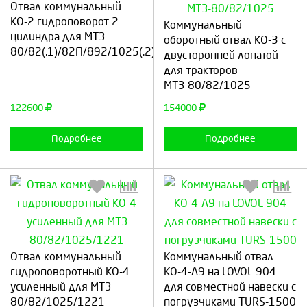
Отвал коммунальный
Выберите количество:
Выберите количество:
КО-2 гидроповорот 2
Коммунальный
цилиндра для МТЗ
оборотный отвал КО-3 с
80/82(.1)/82П/892/1025(.2)/1221
двусторонней лопатой
для тракторов
Продолжить
Отмена
Продолжить
Отмена
МТЗ-80/82/1025
122600
154000
Подробнее
Подробнее
Выберите количество:
Выберите количество:
Отвал коммунальный
Коммунальный отвал
гидроповоротный КО-4
КО-4-Л9 на LOVOL 904
усиленный для МТЗ
для совместной навески с
80/82/1025/1221
погрузчиками TURS-1500
Продолжить
Отмена
Продолжить
Отмена