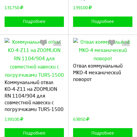
131750
139100
Подробнее
Подробнее
Отвал коммунальный
МКО-4 механический
Выберите количество:
Выберите количество:
поворот
Коммунальный отвал
КО-4-Z11 на ZOOMLION
RN 1104/904 для
совместной навески с
Продолжить
Отмена
Продолжить
Отмена
погрузчиками TURS-1500
139100
63850
Подробнее
Подробнее