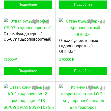
Подробнее
Подробнее
Отвал бульдозерный
Выберите количество:
Выберите количество:
ОБ-07г гидроповоротный
Отвал бульдозерный
гидроповоротный
ОПН-02г
Продолжить
Отмена
Продолжить
Отмена
75000
170000
Подробнее
Подробнее