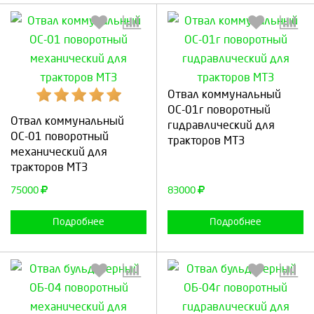
Выберите количество:
Выберите количество:
Отвал коммунальный
ОС-01г поворотный
Отвал коммунальный
гидравлический для
ОС-01 поворотный
тракторов МТЗ
механический для
Продолжить
Отмена
Продолжить
Отмена
тракторов МТЗ
75000
83000
Подробнее
Подробнее