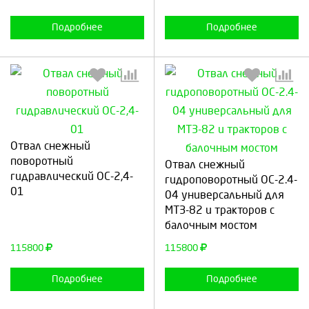
Подробнее
Подробнее
Отвал снежный
Выберите количество:
Выберите количество:
поворотный
Отвал снежный
гидравлический ОС-2,4-
гидроповоротный ОС-2.4-
01
04 универсальный для
МТЗ-82 и тракторов с
Продолжить
Отмена
Продолжить
Отмена
балочным мостом
115800
115800
Подробнее
Подробнее