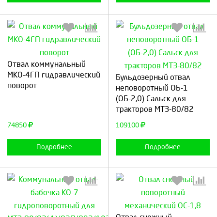
Отвал коммунальный
Выберите количество:
Выберите количество:
МКО-4ГП гидравлический
Бульдозерный отвал
поворот
неповоротный ОБ-1
(ОБ-2,0) Сальск для
тракторов МТЗ-80/82
Продолжить
Отмена
Продолжить
Отмена
74850
109100
Подробнее
Подробнее