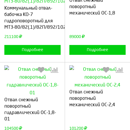
Отвал снежный
Выберите количество:
Выберите количество:
поворотный
Коммунальный отвал-
механический ОС-1,8
бабочка КО-7
гидроповоротный для
МТЗ-80/82(.1)/82П/892/1025(.2)/1221
Продолжить
Отмена
Продолжить
Отмена
211100
89000
Подробнее
Подробнее
Отвал снежный
Выберите количество:
Выберите количество:
поворотный
Отвал снежный
механический ОС-2,4
поворотный
гидравлический ОС-1,8-
01
Продолжить
Отмена
Продолжить
Отмена
104500
101200