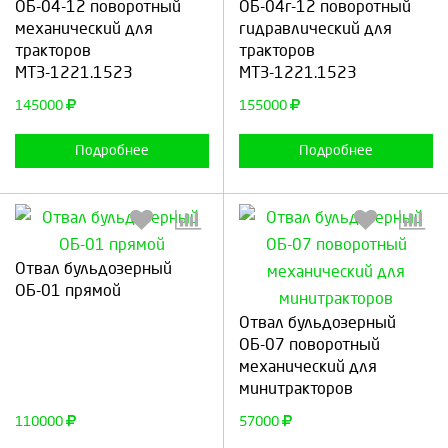
ОБ-04-12 поворотный
ОБ-04г-12 поворотный
механический для
гидравлический для
тракторов
тракторов
Продолжить
Отмена
Продолжить
Отмена
МТЗ-1221.1523
МТЗ-1221.1523
145000
155000
Подробнее
Подробнее
Отвал бульдозерный
ОБ-01 прямой
Выберите количество:
Выберите количество:
Отвал бульдозерный
ОБ-07 поворотный
механический для
минитракторов
Продолжить
Отмена
Продолжить
Отмена
110000
57000