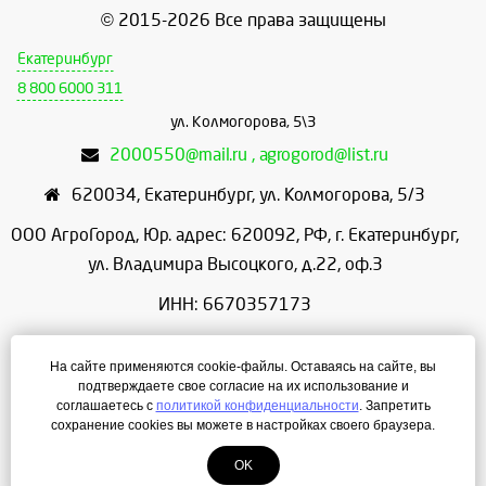
© 2015-2026 Все права защищены
Екатеринбург
8 800 6000 311
ул. Колмогорова, 5\3
2000550@mail.ru , agrogorod@list.ru
620034
,
Екатеринбург
,
ул. Колмогорова, 5/3
ООО АгроГород, Юр. адрес: 620092, РФ, г. Екатеринбург,
ул. Владимира Высоцкого, д.22, оф.3
ИНН: 6670357173
КПП: 667001001
На сайте применяются cookie-файлы. Оставаясь на сайте, вы
ОГРН: 1156658086166
подтверждаете свое согласие на их использование и
соглашаетесь с
политикой конфиденциальности
. Запретить
Режим работы: с 9:00 до 18:00
сохранение cookies вы можете в настройках своего браузера.
OK
Создание сайта
— ЛегионА