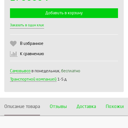
Добавить в корзину
Выберите количество:
Заказать в один клик
В избранное
Продолжить
Отмена
К сравнению
Самовывоз
в понедельник,
бесплатно
Транспортной компанией
1-5 д
Описание товара
Отзывы
Доставка
Похожие 