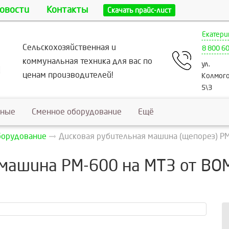
овости
Контакты
Скачать прайс-лист
Екатери
Сельскохозяйственная и
8 800 6
коммунальная техника для вас по
ул.
ценам производителей!
Колмого
5\3
ьные
Сменное оборудование
Ещё
борудование
Дисковая рубительная машина (щепорез) Р
 машина РМ-600 на МТЗ от ВО