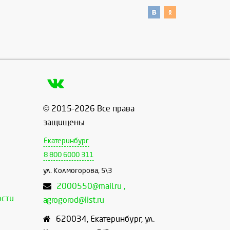
© 2015-2026 Все права
защищены
Екатеринбург
8 800 6000 311
ул. Колмогорова, 5\3
2000550@mail.ru ,
ости
agrogorod@list.ru
620034
,
Екатеринбург
,
ул.