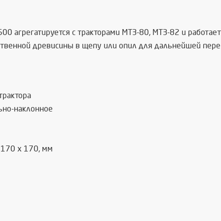
0 агрегатируется с тракторами МТЗ-80, МТЗ-82 и работает
твенной древисины в щепу или опил для дальнейшей перер
трактора
ьно-наклонное
170 х 170, мм