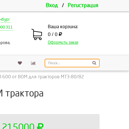
Вход
/
Регистрация
нбург
Ваша корзина:
000 311
0 / 0
Оформить заказ
рова,
М-600 от ВОМ для тракторов МТЗ-80/82
М трактора
215000