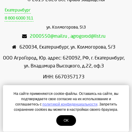
Екатеринбург
8 800 6000 311
ул. Колмогорова, 5\3
2000550@mail.ru , agrogorod@list.ru
620034
,
Екатеринбург
,
ул. Колмогорова, 5/3
ООО АгроГород, Юр. адрес: 620092, РФ, г. Екатеринбург,
ул. Владимира Высоцкого, д.22, оф.3
ИНН: 6670357173
КПП: 667001001
На сайте применяются cookie-файлы. Оставаясь на сайте, вы
ОГРН: 1156658086166
подтверждаете свое согласие на их использование и
соглашаетесь с
политикой конфиденциальности
. Запретить
Режим работы: с 9:00 до 18:00
сохранение cookies вы можете в настройках своего браузера.
OK
Создание сайта
— ЛегионА