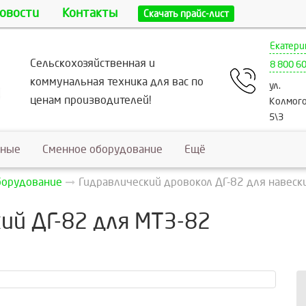
овости
Контакты
Скачать прайс-лист
Екатери
Сельскохозяйственная и
8 800 6
коммунальная техника для вас по
ул.
ценам производителей!
Колмого
5\3
ьные
Сменное оборудование
Ещё
борудование
Гидравлический дровокол ДГ-82 для навески
ий ДГ-82 для МТЗ-82