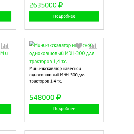
а
Продолжить
Отмена
2635000
Подробнее
:
Выберите количество:
Мини-экскаватор навесной
одноковшовый МЭН-300 для
тракторов 1,4 т.с.
а
Продолжить
Отмена
548000
Подробнее