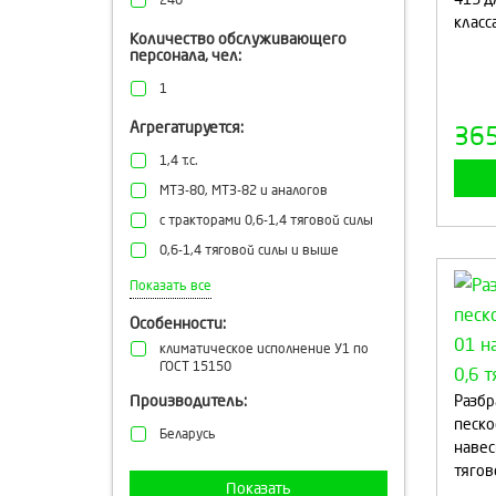
240
класс
Количество обслуживающего
персонала, чел:
1
Агрегатируется:
36
1,4 т.с.
МТЗ-80, МТЗ-82 и аналогов
с тракторами 0,6-1,4 тяговой силы
0,6-1,4 тяговой силы и выше
с тракторами от 0,6т.с.
Показать все
Особенности:
климатическое исполнение У1 по
ГОСТ 15150
Производитель:
Разбр
песко
Беларусь
навес
тягов
Показать