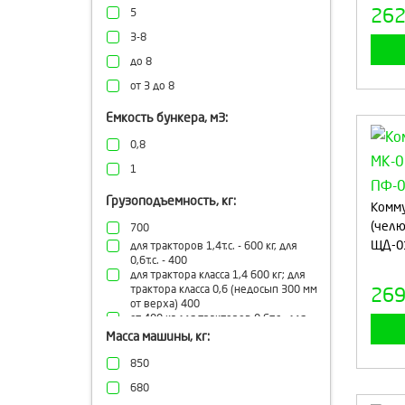
26
5
3-8
до 8
от 3 до 8
Емкость бункера, м3:
0,8
1
Грузоподъемность, кг:
Комму
(челю
700
ЩД-0
для тракторов 1,4т.с. - 600 кг, для
0,6т.с. - 400
для трактора класса 1,4 600 кг; для
трактора класса 0,6 (недосып 300 мм
26
от верха) 400
от 400 кг для тракторов 0,6т.с., для
тракторов от 1,4т.с. до 600
Масса машины, кг:
850
680