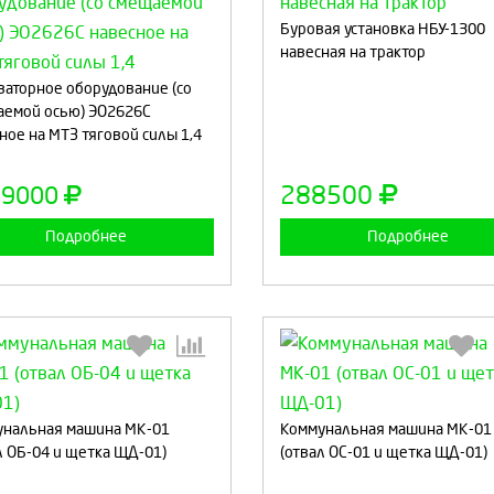
Буровая установка НБУ-1300
навесная на трактор
Выберите количество:
Выберите количество
ваторное оборудование (со
емой осью) ЭО2626С
ное на МТЗ тяговой силы 1,4
Продолжить
Отмена
Продолжить
Отмен
288500
59000
Подробнее
Подробнее
Выберите количество:
Выберите количество
нальная машина МК-01
Коммунальная машина МК-01
л ОБ-04 и щетка ЩД-01)
(отвал ОС-01 и щетка ЩД-01)