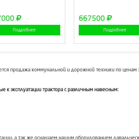
Продолжить
Отмена
Продолжить
Отмен
7000
667500
Подробнее
Подробнее
ется продажа коммунальной и дорожной техники по ценам 
е к эксплуатации трактора с различным навесным:
ации, а так же оснащаем нашим оборудованием давальческ