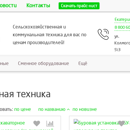
овости
Контакты
Скачать прайс-лист
Екатери
Сельскохозяйственная и
8 800 6
коммунальная техника для вас по
ул.
ценам производителей!
Колмого
5\3
ьные
Сменное оборудование
Ещё
ная техника
овать:
по цене
по названию
по новизне