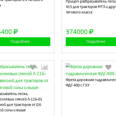
Прицеп-разбрасыватель песка
а
415 для тракторов МТЗ и друг
тягового класса
Продолжить
Отмена
Продолжить
Отмен
5400
374000
Подробнее
Подробнее
Фреза дорожная гидравличе
ФДГ-400 с ГХУ
Выберите количество:
Выберите количество
асыватель песка,
солевых смесей Л–116–01
ной для тракторов от 0,6
ой силы и выше