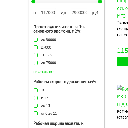
от
до
руб.
Экска
Производительность за 1ч.
смеща
основного времени, м2/ч:
навес
до 30000
27000
11
30...75
до 75000
от 30000 до 75000
Показать все
Рабочая скорость движения, км/ч:
10
6-15
до 15
Комму
от 6 до 15
(отва
Рабочая ширина захвата, м: