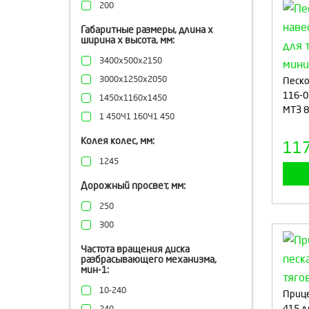
200
Габаритные размеры, длина х
ширина х высота, мм:
3400х500х2150
3000х1250х2050
Песко
116-0
1450х1160х1450
МТЗ 8
1 450×1 160×1 450
Колея колес, мм:
11
1245
Дорожный просвет, мм:
250
300
Частота вращения диска
разбрасывающего механизма,
мин-1:
10-240
Прице
415 д