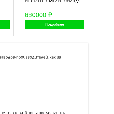
а
Продолжить
Отмена
МТЗ 920; МТЗ 920.2, МТЗ 892 и др
830000
Подробнее
заводов-производителей, как из
ие трактора. Готовы предоставить