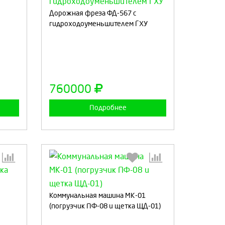
Дорожная фреза ФД-567 с
гидроходоуменьшителем ГХУ
:
Выберите количество:
а
Продолжить
Отмена
760000
Подробнее
:
Выберите количество:
Коммунальная машина МК-01
(погрузчик ПФ-08 и щетка ЩД-01)