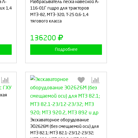
 Л–
Разбрасыватель песка навесной А–
их 1,4
116-01Г гидро для тракторов
МТЗ-82, МТЗ-320, Т-25 0,6-1,4
тягового класса
а
Продолжить
Отмена
136200
Подробнее
ская
:
Выберите количество:
Экскаваторное оборудование
ЭО2626М (без смещаемой оси) для
МТЗ 82.1; МТЗ 82.1-23/12-23/32;