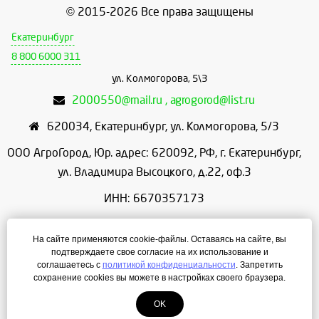
© 2015-2026 Все права защищены
Екатеринбург
8 800 6000 311
ул. Колмогорова, 5\3
2000550@mail.ru , agrogorod@list.ru
620034
,
Екатеринбург
,
ул. Колмогорова, 5/3
ООО АгроГород, Юр. адрес: 620092, РФ, г. Екатеринбург,
ул. Владимира Высоцкого, д.22, оф.3
ИНН: 6670357173
КПП: 667001001
На сайте применяются cookie-файлы. Оставаясь на сайте, вы
ОГРН: 1156658086166
подтверждаете свое согласие на их использование и
соглашаетесь с
политикой конфиденциальности
. Запретить
Режим работы: с 9:00 до 18:00
сохранение cookies вы можете в настройках своего браузера.
OK
Создание сайта
— ЛегионА