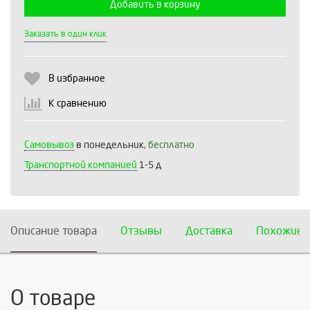
Добавить в корзину
Выберите количество:
Заказать в один клик
В избранное
Продолжить
Отмена
К сравнению
Самовывоз
в понедельник,
бесплатно
Транспортной компанией
1-5 д
Описание товара
Отзывы
Доставка
Похожие 
О товаре