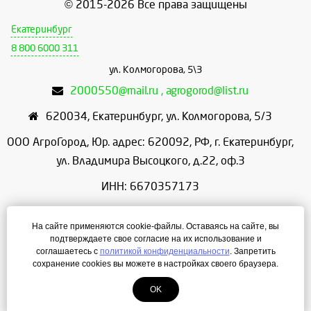
© 2015-2026 Все права защищены
Екатеринбург
8 800 6000 311
ул. Колмогорова, 5\3
2000550@mail.ru , agrogorod@list.ru
620034
,
Екатеринбург
,
ул. Колмогорова, 5/3
ООО АгроГород, Юр. адрес: 620092, РФ, г. Екатеринбург,
ул. Владимира Высоцкого, д.22, оф.3
ИНН: 6670357173
КПП: 667001001
На сайте применяются cookie-файлы. Оставаясь на сайте, вы
ОГРН: 1156658086166
подтверждаете свое согласие на их использование и
соглашаетесь с
политикой конфиденциальности
. Запретить
Режим работы: с 9:00 до 18:00
сохранение cookies вы можете в настройках своего браузера.
OK
Создание сайта
— ЛегионА