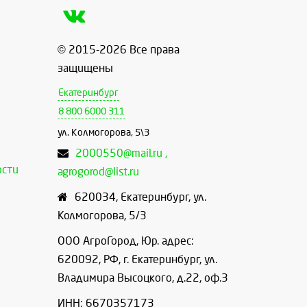
© 2015-2026 Все права
защищены
Екатеринбург
8 800 6000 311
ул. Колмогорова, 5\3
2000550@mail.ru ,
ости
agrogorod@list.ru
620034
,
Екатеринбург
,
ул.
Колмогорова, 5/3
ООО АгроГород, Юр. адрес:
620092, РФ, г. Екатеринбург, ул.
Владимира Высоцкого, д.22, оф.3
ИНН: 6670357173