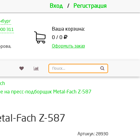
Вход
/
Регистрация
нбург
Ваша корзина:
000 311
0 / 0
Оформить заказ
рова,
ch
 на пресс-подборщик Metal-Fach Z-587
tal-Fach Z-587
Артикул:
28930