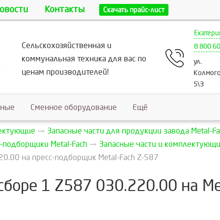
овости
Контакты
Скачать прайс-лист
Екатери
Сельскохозяйственная и
8 800 6
коммунальная техника для вас по
ул.
ценам производителей!
Колмого
5\3
ьные
Сменное оборудование
Ещё
лектующие
Запасные части для продукции завода Metal-Fa
-подборщики Metal-Fach
Запасные части и комплектующие
20.00 на пресс-подборщик Metal-Fach Z-587
боре 1 Z587 030.220.00 на Me