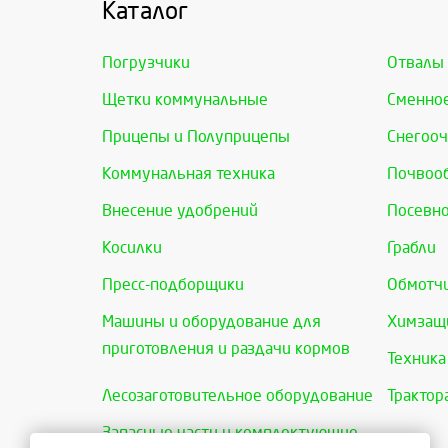
Каталог
Погрузчики
Отвалы
Щетки коммунальные
Сменно
Прицепы и Полуприцепы
Снегооч
Коммунальная техника
Почвоо
Внесение удобрений
Посевно
Косилки
Грабли
Пресс-подборщики
Обмотчи
Машины и оборудование для
Химзащи
приготовления и раздачи кормов
Техника
Лесозаготовительное оборудование
Трактор
Запасные части и комплектующие