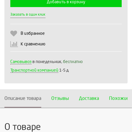
Добавить в корзину
Выберите количество:
Заказать в один клик
В избранное
Продолжить
Отмена
К сравнению
Самовывоз
в понедельник,
бесплатно
Транспортной компанией
1-5 д
Описание товара
Отзывы
Доставка
Похожие 
О товаре