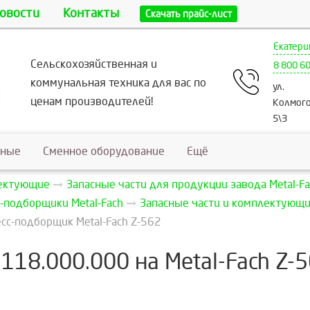
овости
Контакты
Скачать прайс-лист
Екатери
Сельскохозяйственная и
8 800 6
коммунальная техника для вас по
ул.
ценам производителей!
Колмого
5\3
ьные
Сменное оборудование
Ещё
лектующие
Запасные части для продукции завода Metal-Fa
-подборщики Metal-Fach
Запасные части и комплектующие
сс-подборщик Metal-Fach Z-562
118.000.000 на Metal-Fach Z-