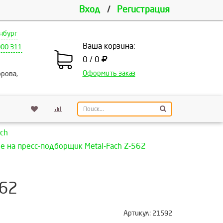
Вход
/
Регистрация
нбург
Ваша корзина:
000 311
0 / 0
Оформить заказ
рова,
ch
 на пресс-подборщик Metal-Fach Z-562
562
Артикул:
21592