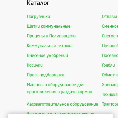
Каталог
Погрузчики
Отвалы
Щетки коммунальные
Сменно
Прицепы и Полуприцепы
Снегооч
Коммунальная техника
Почвоо
Внесение удобрений
Посевно
Косилки
Грабли
Пресс-подборщики
Обмотчи
Машины и оборудование для
Химзащи
приготовления и раздачи кормов
Техника
Лесозаготовительное оборудование
Трактор
Запасные части и комплектующие