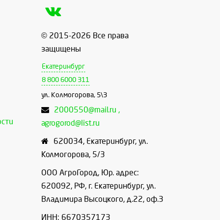
© 2015-2026 Все права
защищены
Екатеринбург
8 800 6000 311
ул. Колмогорова, 5\3
2000550@mail.ru ,
ости
agrogorod@list.ru
620034
,
Екатеринбург
,
ул.
Колмогорова, 5/3
ООО АгроГород, Юр. адрес:
620092, РФ, г. Екатеринбург, ул.
Владимира Высоцкого, д.22, оф.3
ИНН: 6670357173