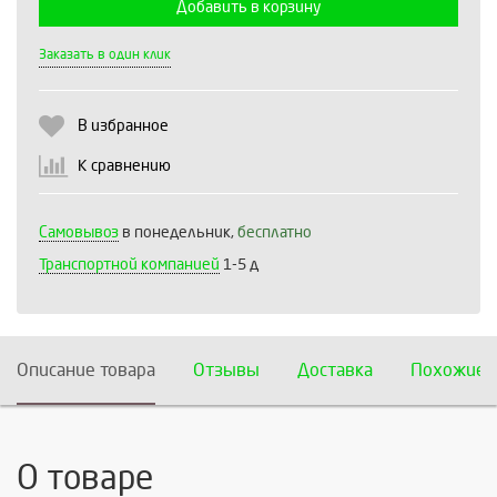
Добавить в корзину
Выберите количество:
Заказать в один клик
В избранное
Продолжить
Отмена
К сравнению
Самовывоз
в понедельник,
бесплатно
Транспортной компанией
1-5 д
Описание товара
Отзывы
Доставка
Похожие 
О товаре