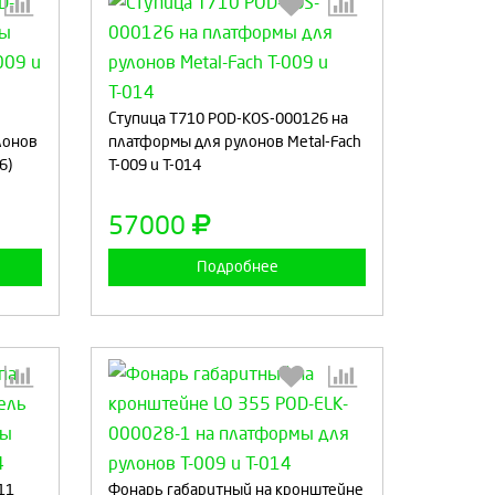
:
Выберите количество:
-
Ступица T710 POD-KOS-000126 на
лонов
платформы для рулонов Metal-Fach
6)
Т-009 и Т-014
а
Продолжить
Отмена
57000
Подробнее
:
Выберите количество:
11
Фонарь габаритный на кронштейне