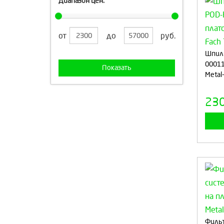
Диапазон цен:
от
до
руб.
Шпиль
00011
Показать
Metal-
23
Фильт