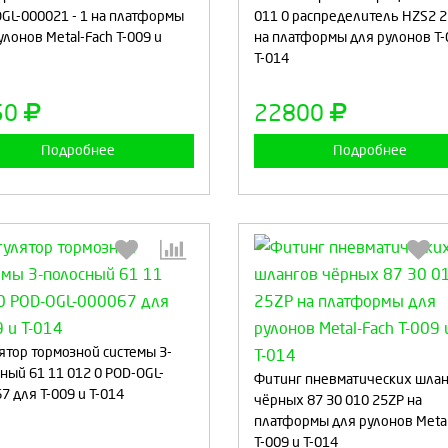
GL-000021 - 1 на платформы
011 0 распределитель HZS2 
улонов Metal-Fach Т-009 и
на платформы для рулонов Т-
Т-014
Продолжить
Отмена
Продолжить
Отмен
50
22800
Подробнее
Подробнее
Выберите количество:
Выберите количество
ятор тормозной системы 3-
ный 61 11 012 0 POD-OGL-
Фитинг пневматических шла
7 для Т-009 и Т-014
чёрных 87 30 010 25ZP на
платформы для рулонов Metal
Продолжить
Отмена
Продолжить
Отмен
Т-009 и Т-014