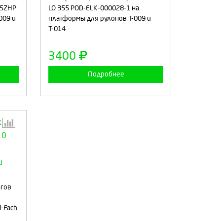
25ZHP
LO 355 POD-ELK-000028-1 на
009 и
платформы для рулонов Т-009 и
Т-014
а
Продолжить
Отмена
3400
Подробнее
:
нгов
-Fach
а