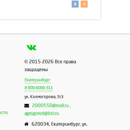
© 2015-2026 Все права
защищены
Екатеринбург
8 800 6000 311
ул. Колмогорова, 5\3
2000550@mail.ru ,
ости
agrogorod@list.ru
620034
,
Екатеринбург
,
ул.