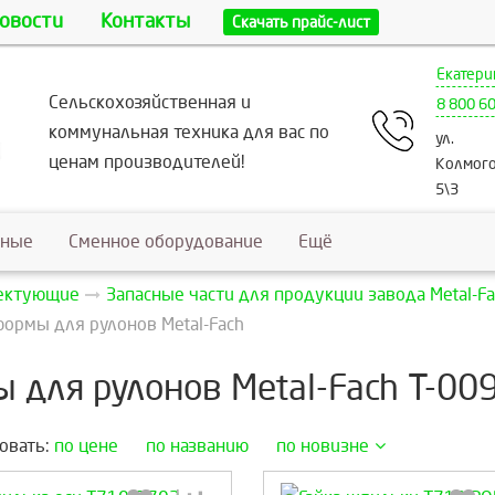
овости
Контакты
Скачать прайс-лист
Екатери
Сельскохозяйственная и
8 800 6
коммунальная техника для вас по
ул.
ценам производителей!
Колмого
5\3
ьные
Сменное оборудование
Ещё
лектующие
Запасные части для продукции завода Metal-Fa
ормы для рулонов Metal-Fach
 для рулонов Metal-Fach Т-009
овать:
по цене
по названию
по новизне