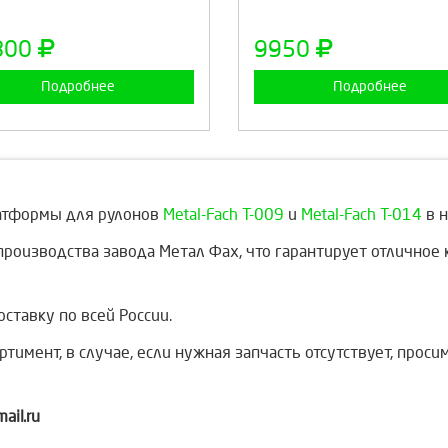
800
9950
Подробнее
Подробнее
латформы для рулонов
Metal-Fach Т-009
и
Metal-Fach Т-014
в н
производства завода Метал Фах, что гарантирует отличное 
тавку по всей России.
тимент, в случае, если нужная запчасть отсутствует, прос
il.ru