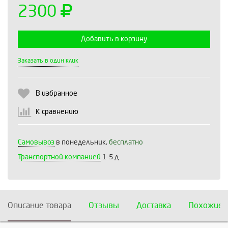
2300
Добавить в корзину
Выберите количество:
Заказать в один клик
В избранное
Продолжить
Отмена
К сравнению
Самовывоз
в понедельник,
бесплатно
Транспортной компанией
1-5 д
Описание товара
Отзывы
Доставка
Похожие 