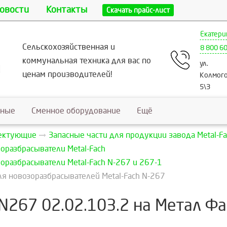
овости
Контакты
Скачать прайс-лист
Екатери
Сельскохозяйственная и
8 800 6
коммунальная техника для вас по
ул.
ценам производителей!
Колмого
5\3
ьные
Сменное оборудование
Ещё
лектующие
Запасные части для продукции завода Metal-Fa
оразбрасыватели Metal-Fach
оразбрасыватели Metal-Fach N-267 и 267-1
я новозоразбрасывателей Metal-Fach N-267
N267 02.02.103.2 на Метал Фа