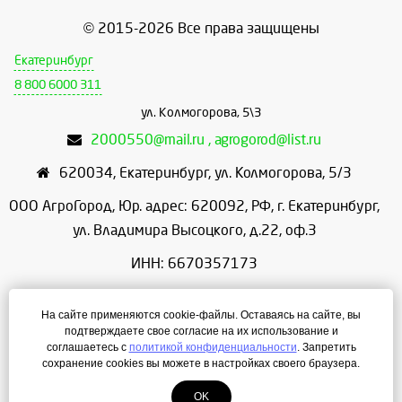
© 2015-2026 Все права защищены
Екатеринбург
8 800 6000 311
ул. Колмогорова, 5\3
2000550@mail.ru , agrogorod@list.ru
620034
,
Екатеринбург
,
ул. Колмогорова, 5/3
ООО АгроГород, Юр. адрес: 620092, РФ, г. Екатеринбург,
ул. Владимира Высоцкого, д.22, оф.3
ИНН: 6670357173
КПП: 667001001
На сайте применяются cookie-файлы. Оставаясь на сайте, вы
ОГРН: 1156658086166
подтверждаете свое согласие на их использование и
соглашаетесь с
политикой конфиденциальности
. Запретить
Режим работы: с 9:00 до 18:00
сохранение cookies вы можете в настройках своего браузера.
OK
Создание сайта
— ЛегионА