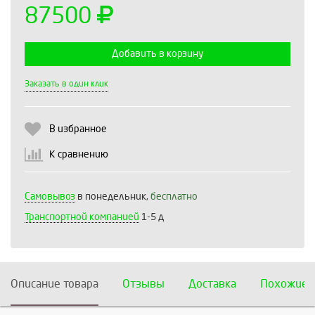
87500
Добавить в корзину
Выберите количество:
Заказать в один клик
В избранное
Продолжить
Отмена
К сравнению
Самовывоз
в понедельник,
бесплатно
Транспортной компанией
1-5 д
Описание товара
Отзывы
Доставка
Похожие 