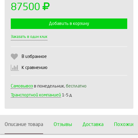
87500
Добавить в корзину
Выберите количество:
Заказать в один клик
В избранное
Продолжить
Отмена
К сравнению
Самовывоз
в понедельник,
бесплатно
Транспортной компанией
1-5 д
Описание товара
Отзывы
Доставка
Похожие 