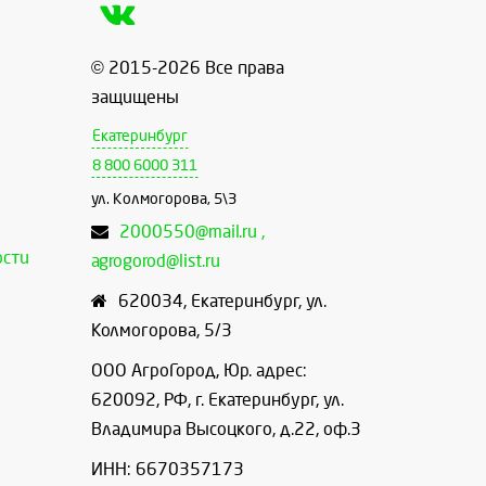
© 2015-2026 Все права
защищены
Екатеринбург
8 800 6000 311
ул. Колмогорова, 5\3
2000550@mail.ru ,
ости
agrogorod@list.ru
620034
,
Екатеринбург
,
ул.
Колмогорова, 5/3
ООО АгроГород, Юр. адрес:
620092, РФ, г. Екатеринбург, ул.
Владимира Высоцкого, д.22, оф.3
ИНН: 6670357173