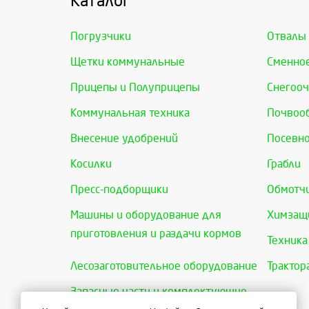
Каталог
Погрузчики
Отвалы
Щетки коммунальные
Сменно
Прицепы и Полуприцепы
Снегооч
Коммунальная техника
Почвоо
Внесение удобрений
Посевно
Косилки
Грабли
Пресс-подборщики
Обмотчи
Машины и оборудование для
Химзащи
приготовления и раздачи кормов
Техника
Лесозаготовительное оборудование
Трактор
Запасные части и комплектующие