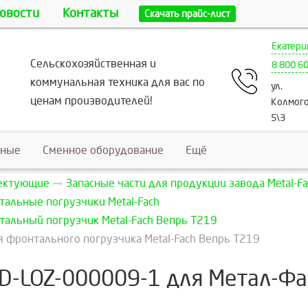
овости
Контакты
Скачать прайс-лист
Екатери
Сельскохозяйственная и
8 800 6
коммунальная техника для вас по
ул.
ценам производителей!
Колмого
5\3
ьные
Сменное оборудование
Ещё
лектующие
Запасные части для продукции завода Metal-Fa
тальные погрузчики Metal-Fach
тальный погрузчик Metal-Fach Вепрь T219
 фронтального погрузчика Metal-Fach Вепрь Т219
D-LOZ-000009-1 для Метал-Фа