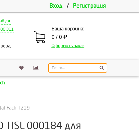
Вход
/
Регистрация
нбург
Ваша корзина:
000 311
0 / 0
Оформить заказ
рова,
ch
al-Fach Т219
D-HSL-000184 для