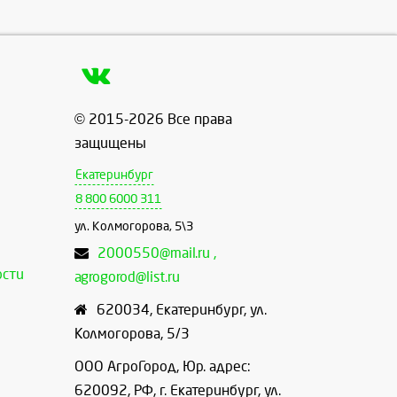
© 2015-2026 Все права
защищены
Екатеринбург
8 800 6000 311
ул. Колмогорова, 5\3
2000550@mail.ru ,
ости
agrogorod@list.ru
620034
,
Екатеринбург
,
ул.
Колмогорова, 5/3
ООО АгроГород, Юр. адрес:
620092, РФ, г. Екатеринбург, ул.