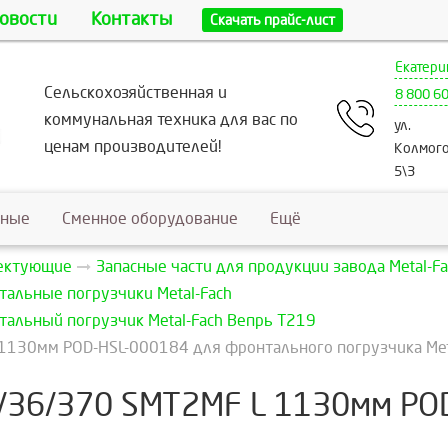
овости
Контакты
Скачать прайс-лист
Екатери
Сельскохозяйственная и
8 800 6
коммунальная техника для вас по
ул.
ценам производителей!
Колмого
5\3
ьные
Сменное оборудование
Ещё
лектующие
Запасные части для продукции завода Metal-Fa
тальные погрузчики Metal-Fach
тальный погрузчик Metal-Fach Вепрь T219
1130мм POD-HSL-000184 для фронтального погрузчика Met
/36/370 SMT2MF L 1130мм PO