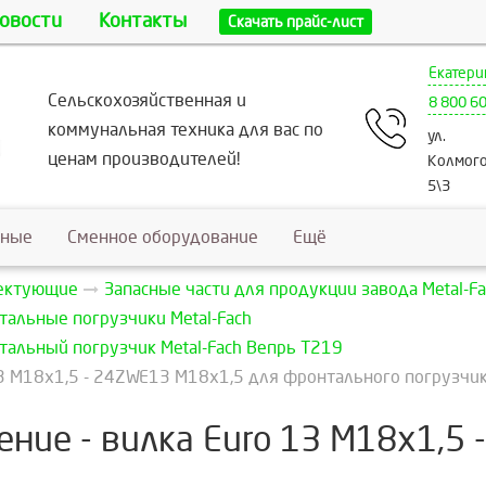
овости
Контакты
Скачать прайс-лист
Екатери
Сельскохозяйственная и
8 800 6
коммунальная техника для вас по
ул.
ценам производителей!
Колмого
5\3
ьные
Сменное оборудование
Ещё
лектующие
Запасные части для продукции завода Metal-Fa
тальные погрузчики Metal-Fach
тальный погрузчик Metal-Fach Вепрь T219
3 M18x1,5 - 24ZWE13 M18x1,5 для фронтального погрузчик
ние - вилка Euro 13 M18x1,5 