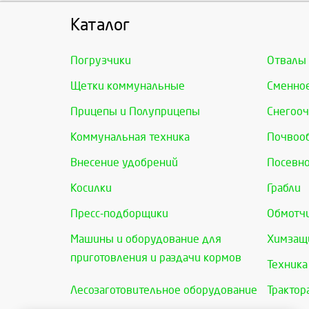
Каталог
Погрузчики
Отвалы
Щетки коммунальные
Сменно
Прицепы и Полуприцепы
Снегооч
Коммунальная техника
Почвоо
Внесение удобрений
Посевно
Косилки
Грабли
Пресс-подборщики
Обмотчи
Машины и оборудование для
Химзащи
приготовления и раздачи кормов
Техника
Лесозаготовительное оборудование
Трактор