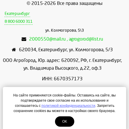
© 2015-2026 Все права защищены
Екатеринбург
8 800 6000 311
ул. Колмогорова, 5\3
2000550@mail.ru , agrogorod@list.ru
620034
,
Екатеринбург
,
ул. Колмогорова, 5/3
ООО АгроГород, Юр. адрес: 620092, РФ, г. Екатеринбург,
ул. Владимира Высоцкого, д.22, оф.3
ИНН: 6670357173
КПП: 667001001
На сайте применяются cookie-файлы. Оставаясь на сайте, вы
ОГРН: 1156658086166
подтверждаете свое согласие на их использование и
соглашаетесь с
политикой конфиденциальности
. Запретить
Режим работы: с 9:00 до 18:00
сохранение cookies вы можете в настройках своего браузера.
OK
Создание сайта
— ЛегионА