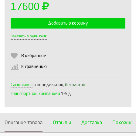
17600
Добавить в корзину
Выберите количество:
Заказать в один клик
В избранное
Продолжить
Отмена
К сравнению
Самовывоз
в понедельник,
бесплатно
Транспортной компанией
1-5 д
Описание товара
Отзывы
Доставка
Похожие 