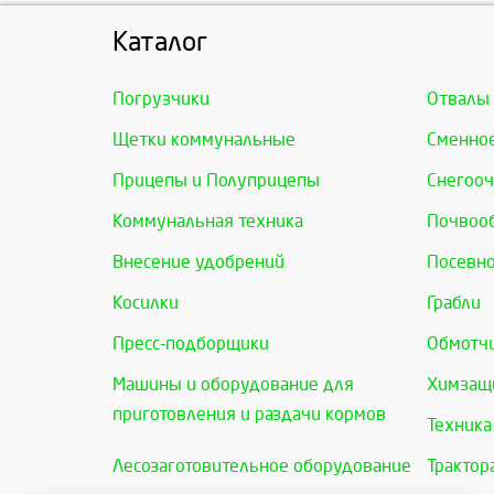
Каталог
Погрузчики
Отвалы
Щетки коммунальные
Сменно
Прицепы и Полуприцепы
Снегооч
Коммунальная техника
Почвоо
Внесение удобрений
Посевно
Косилки
Грабли
Пресс-подборщики
Обмотчи
Машины и оборудование для
Химзащи
приготовления и раздачи кормов
Техника
Лесозаготовительное оборудование
Трактор