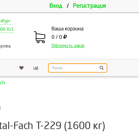
Вход
/
Регистрация
нбург
Ваша корзина:
000 311
0 / 0
Оформить заказ
рова,
ch
)
l-Fach T-229 (1600 кг)