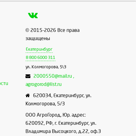
© 2015-2026 Все права
защищены
Екатеринбург
8 800 6000 311
ул. Колмогорова, 5\3
2000550@mail.ru ,
ости
agrogorod@list.ru
620034
,
Екатеринбург
,
ул.
Колмогорова, 5/3
ООО АгроГород, Юр. адрес:
620092, РФ, г. Екатеринбург, ул.
Владимира Высоцкого, д.22, оф.3