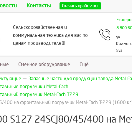
овости
Контакты
Скачать прайс-лист
Екатери
Сельскохозяйственная и
8 800 6
коммунальная техника для вас по
ул.
ценам производителей!
Колмого
5\3
ьные
Сменное оборудование
Ещё
лектующие
Запасные части для продукции завода Metal-Fa
тальные погрузчики Metal-Fach
тальный погрузчик Metal-Fach T229
400 на фронтальный погрузчик Metal-Fach T-229 (1600 кг
0 S127 24SCJ80/45/400 на Meta