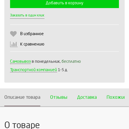
Добавить в корзину
Выберите количество:
Заказать в один клик
В избранное
Продолжить
Отмена
К сравнению
Самовывоз
в понедельник,
бесплатно
Транспортной компанией
1-5 д
Описание товара
Отзывы
Доставка
Похожие 
О товаре