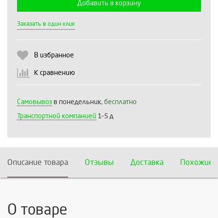
Добавить в корзину
Выберите количество:
Заказать в один клик
В избранное
Продолжить
Отмена
К сравнению
Самовывоз
в понедельник,
бесплатно
Транспортной компанией
1-5 д
Описание товара
Отзывы
Доставка
Похожие 
О товаре