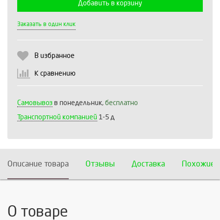
Добавить в корзину
Выберите количество:
Заказать в один клик
В избранное
Продолжить
Отмена
К сравнению
Самовывоз
в понедельник,
бесплатно
Транспортной компанией
1-5 д
Описание товара
Отзывы
Доставка
Похожие 
О товаре