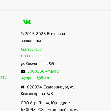
© 2015-2026 Все права
защищены
Екатеринбург
8 800 6000 311
ул. Колмогорова, 5\3
2000550@mail.ru ,
ости
agrogorod@list.ru
620034
,
Екатеринбург
,
ул.
Колмогорова, 5/3
ООО АгроГород, Юр. адрес:
620092, РФ, г. Екатеринбург, ул.