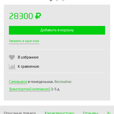
28300
Добавить в корзину
Выберите количество:
Заказать в один клик
В избранное
Продолжить
Отмена
К сравнению
Самовывоз
в понедельник,
бесплатно
Транспортной компанией
1-5 д
Описание товара
Характеристики
Отзывы
Дос