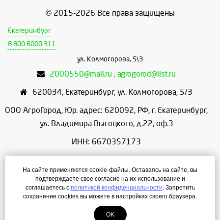
© 2015-2026 Все права защищены
Екатеринбург
8 800 6000 311
ул. Колмогорова, 5\3
2000550@mail.ru , agrogorod@list.ru
620034
,
Екатеринбург
,
ул. Колмогорова, 5/3
ООО АгроГород, Юр. адрес: 620092, РФ, г. Екатеринбург,
ул. Владимира Высоцкого, д.22, оф.3
ИНН: 6670357173
КПП: 667001001
На сайте применяются cookie-файлы. Оставаясь на сайте, вы
ОГРН: 1156658086166
подтверждаете свое согласие на их использование и
соглашаетесь с
политикой конфиденциальности
. Запретить
Режим работы: с 9:00 до 18:00
сохранение cookies вы можете в настройках своего браузера.
OK
Создание сайта
— ЛегионА