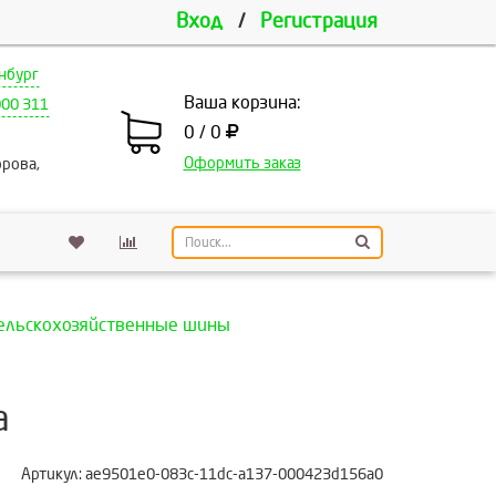
Вход
/
Регистрация
нбург
Ваша корзина:
000 311
0 / 0
Оформить заказ
рова,
ельскохозяйственные шины
а
Артикул:
ae9501e0-083c-11dc-a137-000423d156a0