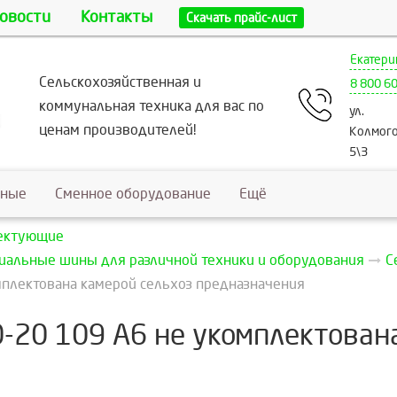
овости
Контакты
Скачать прайс-лист
Екатери
Сельскохозяйственная и
8 800 6
коммунальная техника для вас по
ул.
ценам производителей!
Колмого
5\3
ьные
Сменное оборудование
Ещё
лектующие
риальные шины для различной техники и оборудования
С
мплектована камерой сельхоз предназначения
0-20 109 A6 не укомплектован