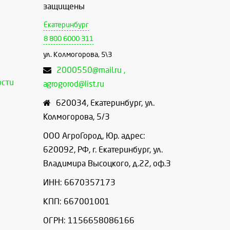
защищены
Екатеринбург
8 800 6000 311
ул. Колмогорова, 5\3
2000550@mail.ru ,
ости
agrogorod@list.ru
620034
,
Екатеринбург
,
ул.
Колмогорова, 5/3
ООО АгроГород, Юр. адрес:
620092, РФ, г. Екатеринбург, ул.
Владимира Высоцкого, д.22, оф.3
ИНН: 6670357173
КПП: 667001001
ОГРН: 1156658086166