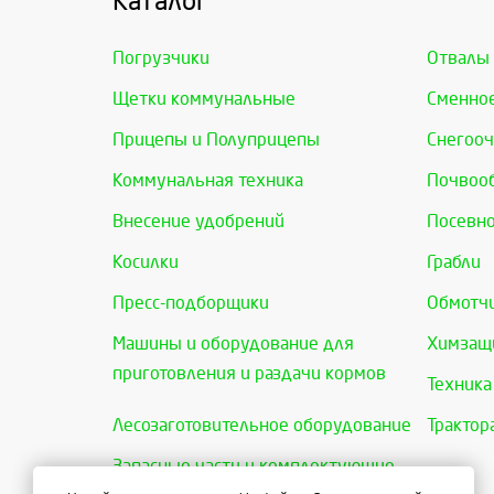
Каталог
Погрузчики
Отвалы
Щетки коммунальные
Сменно
Прицепы и Полуприцепы
Снегооч
Коммунальная техника
Почвоо
Внесение удобрений
Посевно
Косилки
Грабли
Пресс-подборщики
Обмотчи
Машины и оборудование для
Химзащи
приготовления и раздачи кормов
Техника
Лесозаготовительное оборудование
Трактор
Запасные части и комплектующие