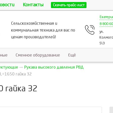
овости
Контакты
Скачать прайс-лист
Екатери
Сельскохозяйственная и
8 800 6
коммунальная техника для вас по
ул.
ценам производителей!
Колмого
5\3
ьные
Сменное оборудование
Ещё
лектующие
Рукава высокого давления РВД
L=1650 гайка 32
 гайка 32