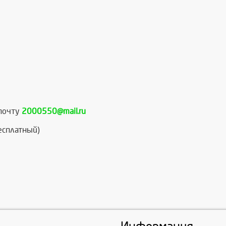
.почту
2000550@mail.ru
есплатный)