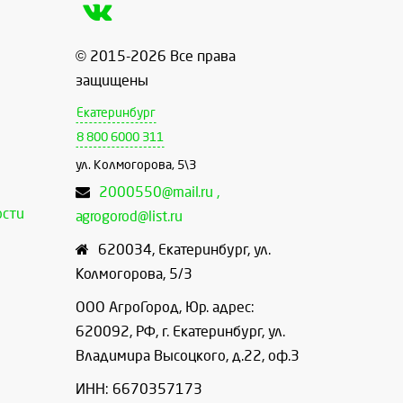
© 2015-2026 Все права
защищены
Екатеринбург
8 800 6000 311
ул. Колмогорова, 5\3
2000550@mail.ru ,
ости
agrogorod@list.ru
620034
,
Екатеринбург
,
ул.
Колмогорова, 5/3
ООО АгроГород, Юр. адрес:
620092, РФ, г. Екатеринбург, ул.
Владимира Высоцкого, д.22, оф.3
ИНН: 6670357173