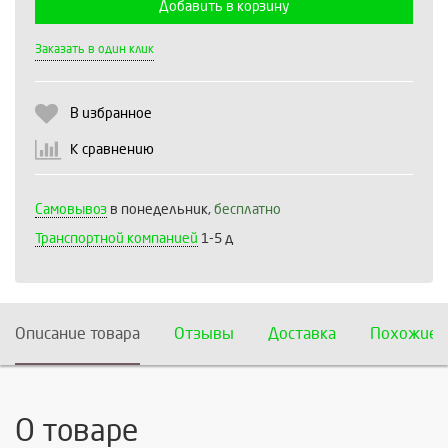
Добавить в корзину
Выберите количество:
Заказать в один клик
В избранное
Продолжить
Отмена
К сравнению
Самовывоз
в понедельник,
бесплатно
Транспортной компанией
1-5 д
Описание товара
Отзывы
Доставка
Похожие 
О товаре