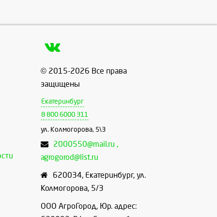
© 2015-2026 Все права
защищены
Екатеринбург
8 800 6000 311
ул. Колмогорова, 5\3
2000550@mail.ru ,
ости
agrogorod@list.ru
620034
,
Екатеринбург
,
ул.
Колмогорова, 5/3
ООО АгроГород, Юр. адрес: