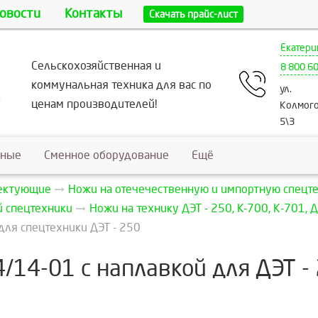
овости
Контакты
Скачать прайс-лист
Екатери
Сельскохозяйственная и
8 800 6
коммунальная техника для вас по
ул.
ценам производителей!
Колмого
5\3
ьные
Сменное оборудование
Ещё
лектующие
Ножи на отечечественную и импортную спецт
й спецтехники
Ножи на технику ДЭТ - 250, K-700, К-701, 
для спецтехники ДЭТ - 250
/14-01 с наплавкой для ДЭТ -