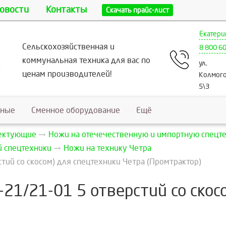
овости
Контакты
Скачать прайс-лист
Екатери
Сельскохозяйственная и
8 800 6
коммунальная техника для вас по
ул.
ценам производителей!
Колмого
5\3
ьные
Сменное оборудование
Ещё
лектующие
Ножи на отечечественную и импортную спецт
й спецтехники
Ножи на технику Четра
тий со скосом) для спецтехники Четра (Промтрактор)
21/21-01 5 отверстий со скос