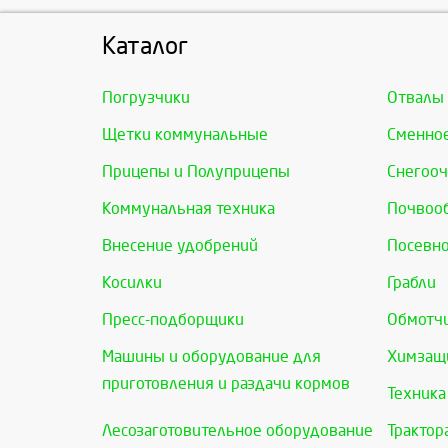
Каталог
Погрузчики
Отвалы
Щетки коммунальные
Сменно
Прицепы и Полуприцепы
Снегооч
Коммунальная техника
Почвоо
Внесение удобрений
Посевно
Косилки
Грабли
Пресс-подборщики
Обмотчи
Машины и оборудование для
Химзащи
приготовления и раздачи кормов
Техника
Лесозаготовительное оборудование
Трактор