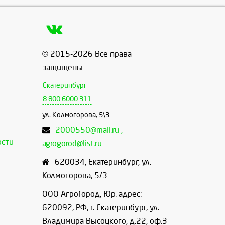
© 2015-2026 Все права
защищены
Екатеринбург
8 800 6000 311
ул. Колмогорова, 5\3
2000550@mail.ru ,
ости
agrogorod@list.ru
620034
,
Екатеринбург
,
ул.
Колмогорова, 5/3
ООО АгроГород, Юр. адрес:
620092, РФ, г. Екатеринбург, ул.
Владимира Высоцкого, д.22, оф.3