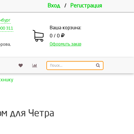
Вход
/
Регистрация
нбург
Ваша корзина:
000 311
0 / 0
Оформить заказ
рова,
ехнику
ом для Четра