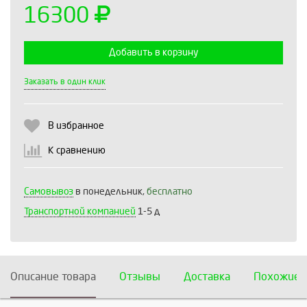
16300
Добавить в корзину
Выберите количество:
Заказать в один клик
В избранное
Продолжить
Отмена
К сравнению
Самовывоз
в понедельник,
бесплатно
Транспортной компанией
1-5 д
Описание товара
Отзывы
Доставка
Похожие 