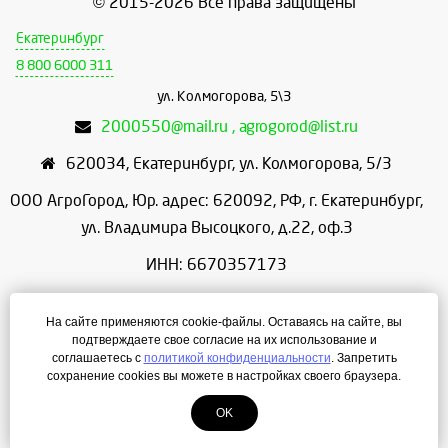
© 2015-2026 Все права защищены
Екатеринбург
8 800 6000 311
ул. Колмогорова, 5\3
2000550@mail.ru , agrogorod@list.ru
620034
,
Екатеринбург
,
ул. Колмогорова, 5/3
ООО АгроГород, Юр. адрес: 620092, РФ, г. Екатеринбург,
ул. Владимира Высоцкого, д.22, оф.3
ИНН: 6670357173
КПП: 667001001
На сайте применяются cookie-файлы. Оставаясь на сайте, вы
ОГРН: 1156658086166
подтверждаете свое согласие на их использование и
соглашаетесь с
политикой конфиденциальности
. Запретить
Режим работы: с 9:00 до 18:00
сохранение cookies вы можете в настройках своего браузера.
OK
Создание сайта
— ЛегионА